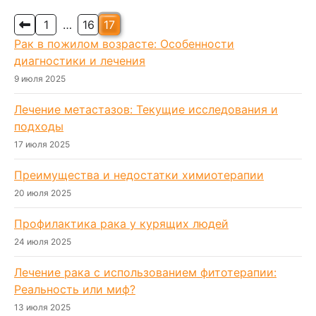
которых является регулярный скрининг рака…
Пагинация
1
…
16
17
Рак в пожилом возрасте: Особенности
записей
диагностики и лечения
9 июля 2025
Лечение метастазов: Текущие исследования и
подходы
17 июля 2025
Преимущества и недостатки химиотерапии
20 июля 2025
Профилактика рака у курящих людей
24 июля 2025
Лечение рака с использованием фитотерапии:
Реальность или миф?
13 июля 2025