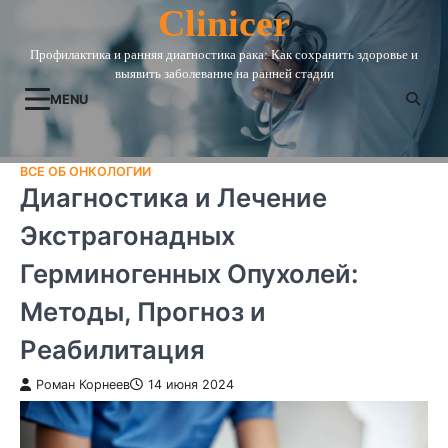
Skip
Clinicer
to
Профилактика и ранняя диагностика рака: Как сохранить здоровье и
content
выявить заболевание на ранней стадии
MENU
ВСЕ ОБ ОНКОЛОГИИ
Диагностика и Лечение
Экстрагонадных
Герминогенных Опухолей:
Методы, Прогноз и
Реабилитация
Роман Корнеев
14 июня 2024