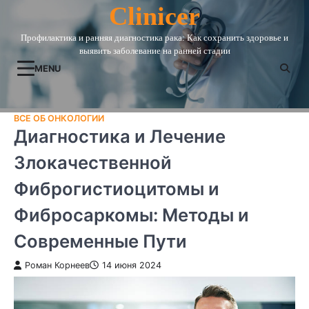
Skip
Clinicer
to
Профилактика и ранняя диагностика рака: Как сохранить здоровье и
content
выявить заболевание на ранней стадии
MENU
ВСЕ ОБ ОНКОЛОГИИ
Диагностика и Лечение
Злокачественной
Фиброгистиоцитомы и
Фибросаркомы: Методы и
Современные Пути
Роман Корнеев
14 июня 2024