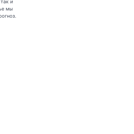
 так и
ье мы
рогноз.