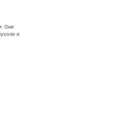
и. Они
пухоли и