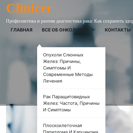
Skip
Clinicer
to
content
Профилактика и ранняя диагностика рака: Как сохранить здо
ГЛАВНАЯ
ВСЕ ОБ ОНКОЛОГИИ
КОНТАКТЫ
ВСЕ ОБ ОНКОЛОГИИ
Опухоли Слюнных
Лечение опухолей носа и
Желез: Причины,
Симптомы И
симптомы и методы диа
Современные Методы
Лечения
Роман Корнеев
14 июня 2024
Рак Паращитовидных
Желез: Частота, Причины
И Симптомы
Плоскоклеточная
Папиллома И Карцинома