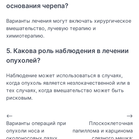
основания черепа?
Варианты лечения могут включать хирургическое
вмешательство, лучевую терапию и
химиотерапию.
5. Какова роль наблюдения в лечении
опухолей?
Наблюдение может использоваться в случаях,
когда опухоль является незлокачественной или в
тех случаях, когда вмешательство может быть
рисковым.
Навигация
⟵
⟶
Варианты операций при
Плоскоклеточная
по
опухоли носа и
папиллома и карцинома
записям
околоносовых пазух
слезного мешка: