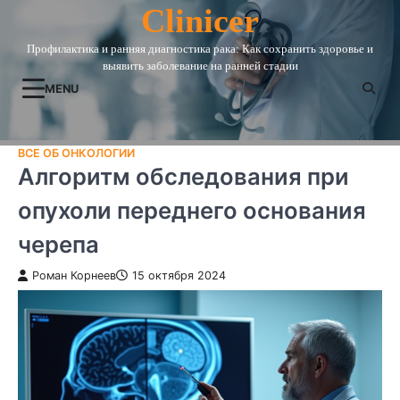
Skip
Clinicer
to
Профилактика и ранняя диагностика рака: Как сохранить здоровье и
content
выявить заболевание на ранней стадии
MENU
ВСЕ ОБ ОНКОЛОГИИ
Алгоритм обследования при
опухоли переднего основания
черепа
Роман Корнеев
15 октября 2024