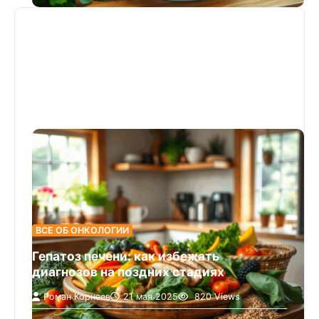
живые микроорганизмы…
ВСЕ ОБ ОНКОЛОГИИ
Гепатоз печени: как избежать
диагнозов на поздних стадиях
Роман Корнеев
21 мая 2025
820 Views
Гепатоз печени остается одной из тех