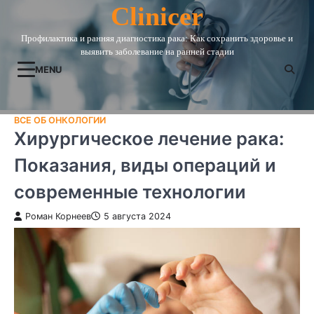
Skip
Clinicer
to
Профилактика и ранняя диагностика рака: Как сохранить здоровье и
content
выявить заболевание на ранней стадии
MENU
ВСЕ ОБ ОНКОЛОГИИ
Хирургическое лечение рака:
Показания, виды операций и
современные технологии
Роман Корнеев
5 августа 2024