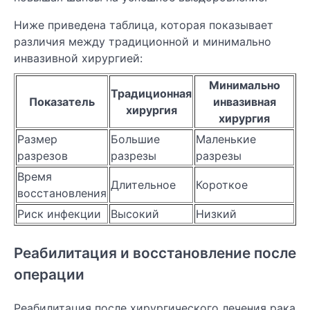
Ниже приведена таблица, которая показывает
различия между традиционной и минимально
инвазивной хирургией:
Минимально
Традиционная
Показатель
инвазивная
хирургия
хирургия
Размер
Большие
Маленькие
разрезов
разрезы
разрезы
Время
Длительное
Короткое
восстановления
Риск инфекции
Высокий
Низкий
Реабилитация и восстановление после
операции
Реабилитация после хирургического лечения рака