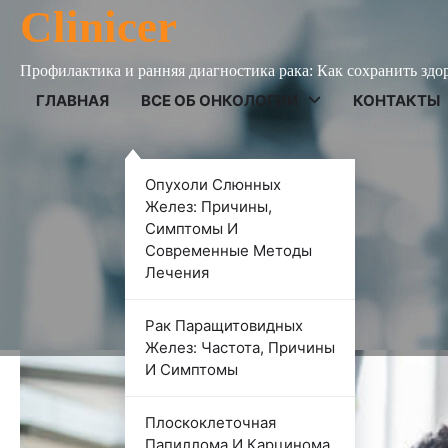
Skip
Clinicer
to
content
Профилактика и ранняя диагностика рака: Как сохранить здо
ГЛАВНАЯ
ВСЕ ОБ ОНКОЛОГИИ
КОНТАКТЫ
ВСЕ ОБ ОНКОЛОГИИ
Опухоли Слюнных
Показания и противопок
Желез: Причины,
Симптомы И
удалению рака шейки ма
Современные Методы
Лечения
Роман Корнеев
27 сентября 2024
Рак Паращитовидных
Желез: Частота, Причины
И Симптомы
Плоскоклеточная
Папиллома И Карцинома