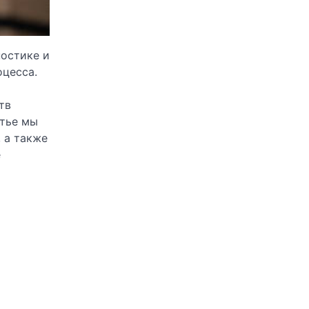
ностике и
оцесса.
тв
атье мы
 а также
е