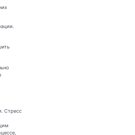
них
рации.
шить
льно
е
. Стресс
ящим
цессе,