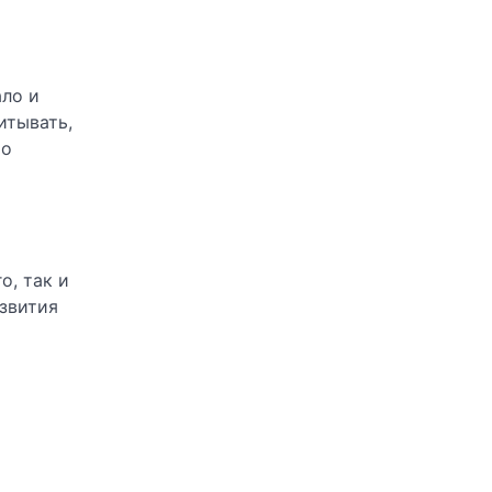
ало и
итывать,
то
о, так и
звития