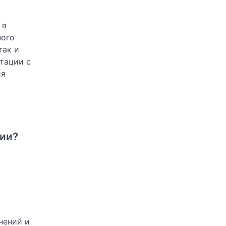
 в
ного
так и
тации с
ия
ции?
нений и