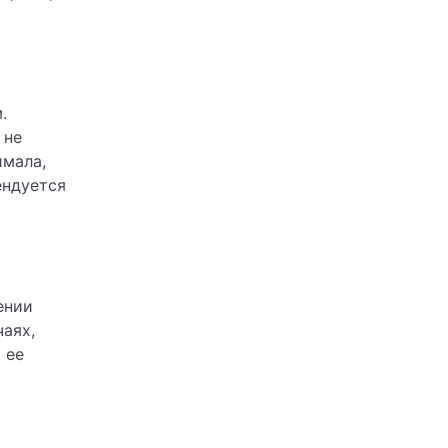
.
 не
имала,
ендуется
ении
аях,
 ее