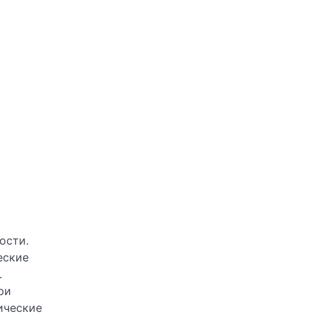
ости.
еские
.
ри
ические