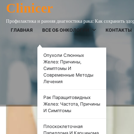
Skip
Clinicer
to
content
Профилактика и ранняя диагностика рака: Как сохранить здо
ГЛАВНАЯ
ВСЕ ОБ ОНКОЛОГИИ
КОНТАКТЫ
ВСЕ ОБ ОНКОЛОГИИ
Опухоли Слюнных
Рак прямой кишки: прич
Желез: Причины,
Симптомы И
лечение
Современные Методы
Лечения
Роман Корнеев
7 сентября 2024
Рак Паращитовидных
Желез: Частота, Причины
И Симптомы
Плоскоклеточная
Папиллома И Карцинома