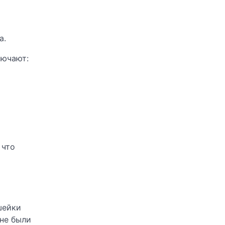
а.
лючают:
 что
шейки
 не были