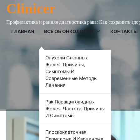
Skip
Clinicer
to
content
Профилактика и ранняя диагностика рака: Как сохранить здо
ГЛАВНАЯ
ВСЕ ОБ ОНКОЛОГИИ
КОНТАКТЫ
ВСЕ ОБ ОНКОЛОГИИ
Опухоли Слюнных
Рак шейки матки: роль 
Желез: Причины,
Симптомы И
скрининга
Современные Методы
Лечения
Роман Корнеев
18 ноября 2024
Рак Паращитовидных
Желез: Частота, Причины
И Симптомы
Плоскоклеточная
Папиллома И Карцинома