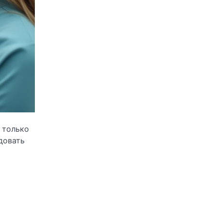
 только
довать