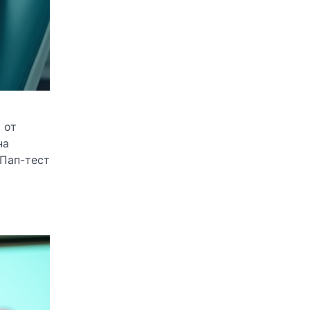
 от
на
 Пап-тест