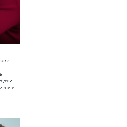
века
ь
ругих
мени и