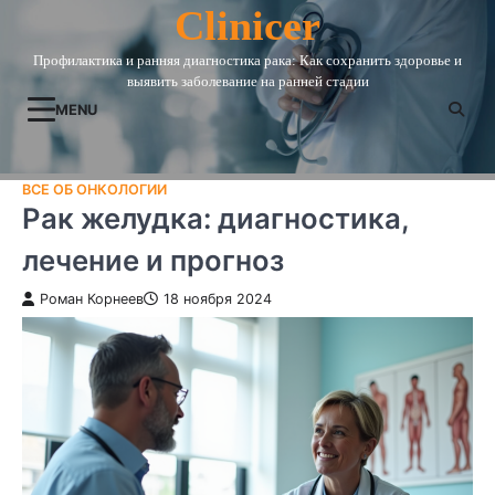
Skip
Clinicer
to
Профилактика и ранняя диагностика рака: Как сохранить здоровье и
content
выявить заболевание на ранней стадии
MENU
ВСЕ ОБ ОНКОЛОГИИ
Рак желудка: диагностика,
лечение и прогноз
Роман Корнеев
18 ноября 2024