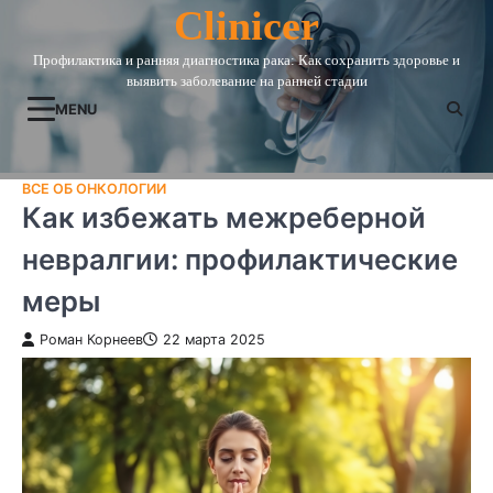
Skip
Clinicer
to
Профилактика и ранняя диагностика рака: Как сохранить здоровье и
content
выявить заболевание на ранней стадии
MENU
ВСЕ ОБ ОНКОЛОГИИ
Как избежать межреберной
невралгии: профилактические
меры
Роман Корнеев
22 марта 2025