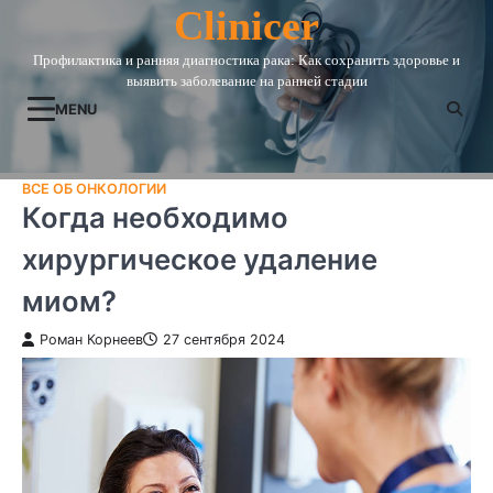
Skip
Clinicer
to
Профилактика и ранняя диагностика рака: Как сохранить здоровье и
content
выявить заболевание на ранней стадии
MENU
ВСЕ ОБ ОНКОЛОГИИ
Когда необходимо
хирургическое удаление
миом?
Роман Корнеев
27 сентября 2024