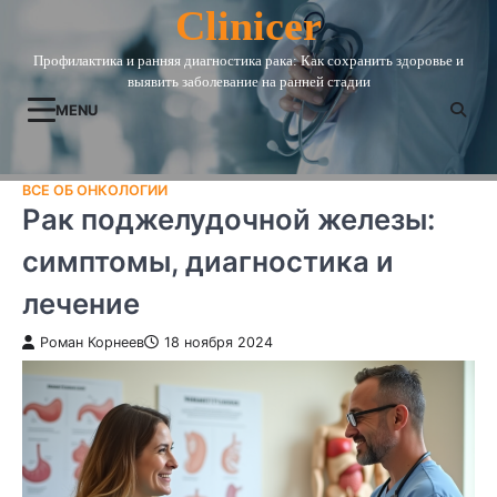
Skip
Clinicer
to
Профилактика и ранняя диагностика рака: Как сохранить здоровье и
content
выявить заболевание на ранней стадии
MENU
ВСЕ ОБ ОНКОЛОГИИ
Рак поджелудочной железы:
симптомы, диагностика и
лечение
Роман Корнеев
18 ноября 2024